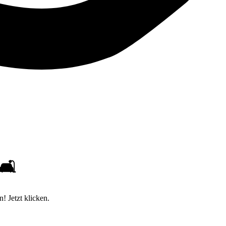
🛋️
! Jetzt klicken.